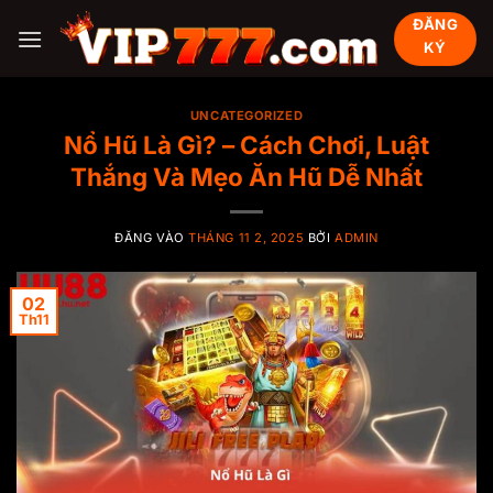
Bỏ
ĐĂNG
qua
KÝ
nội
dung
UNCATEGORIZED
Nổ Hũ Là Gì? – Cách Chơi, Luật
Thắng Và Mẹo Ăn Hũ Dễ Nhất
ĐĂNG VÀO
THÁNG 11 2, 2025
BỞI
ADMIN
02
Th11