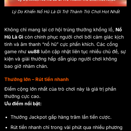
Lý Do Khiến Nổ Hũ Là Gì Trở Thành Trò Chơi Hot Nhất
Không chỉ mang lại cơ hội trúng thưởng khổng lồ,
Nổ
Hũ Là Gì
còn chinh phục người chơi bởi cảm giác kịch
tính và âm thanh “nổ hũ” cực phấn khích. Các cổng
game như
uu88
luôn cập nhật liên tục nhiều chủ đề, sự
kiện và giải thưởng hấp dẫn giúp người chơi không
bao giờ nhàm chán.
Thưởng lớn – Rút tiền nhanh
Điểm cộng lớn nhất của trò chơi này là giá trị phần
thưởng cực cao.
Ưu điểm nổi bật:
Thưởng Jackpot gấp hàng trăm lần tiền cược.
Rút tiền nhanh chỉ trong vài phút qua nhiều phương