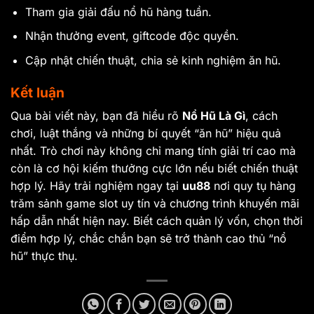
Tham gia giải đấu nổ hũ hàng tuần.
Nhận thưởng event, giftcode độc quyền.
Cập nhật chiến thuật, chia sẻ kinh nghiệm ăn hũ.
Kết luận
Qua bài viết này, bạn đã hiểu rõ
Nổ Hũ Là Gì
, cách
chơi, luật thắng và những bí quyết “ăn hũ” hiệu quả
nhất. Trò chơi này không chỉ mang tính giải trí cao mà
còn là cơ hội kiếm thưởng cực lớn nếu biết chiến thuật
hợp lý. Hãy trải nghiệm ngay tại
uu88
nơi quy tụ hàng
trăm sảnh game slot uy tín và chương trình khuyến mãi
hấp dẫn nhất hiện nay. Biết cách quản lý vốn, chọn thời
điểm hợp lý, chắc chắn bạn sẽ trở thành cao thủ “nổ
hũ” thực thụ.