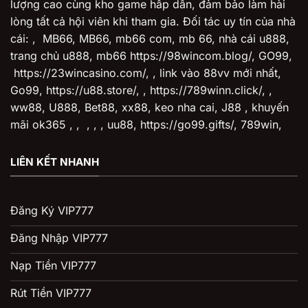
lượng cao cùng kho game hấp dẫn, đảm bảo làm hài
lòng tất cả hội viên khi tham gia.
Đối tác uy tín của nhà
cái:
,
MB66
,
MB66
,
mb66 com
,
mb 66
, nhà cái u888,
trang chủ u888
,
mb66
https://98wincom.blog/
,
GO99
,
https://23wincasino.com/
, ,
link vào 88vv mới nhất
,
Go99
,
https://u88.store/
, ,
https://789winn.click/
, ,
ww88, U888,
Bet88
, xx88,
keo nha cai
, J88 ,
khuyến
mãi ok365
, , , , ,
uu88
,
https://go99.gifts/
,
789win
,
LIÊN KẾT NHANH
Đăng Ký VIP777
Đăng Nhập VIP777
Nạp Tiền VIP777
Rút Tiền VIP777