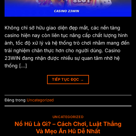
Không chỉ sở hữu giao diện đẹp mắt, các nền tảng
casino hiện nay còn liên tục nâng cấp chất lượng hình
ảnh, tốc độ xử lý và hệ thống trò chơi nhằm mang đến
trải nghiệm chân thực hơn cho người dùng. Casino
23WIN đang nhận được nhiều sự quan tâm nhờ hệ
thống […]
TIẾP TỤC ĐỌC
→
Đăng trong
Uncategorized
UNCATEGORIZED
Nổ Hũ Là Gì? – Cách Chơi, Luật Thắng
Và Mẹo Ăn Hũ Dễ Nhất