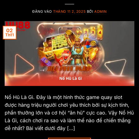
ĐĂNG VÀO
THÁNG 11 2, 2025
BỞI
ADMIN
02
Th11
Nổ Hũ Là Gì. Đây là một hình thức game quay slot
được hàng triệu người chơi yêu thích bởi sự kịch tính,
phần thưởng lớn và cơ hội “ăn hũ” cực cao. Vậy Nổ Hũ
Là Gì, cách chơi ra sao và làm thế nào để chiến thắng
dễ nhất? Bài viết dưới đây […]