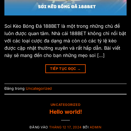
Soi Kèo Bóng Đá 188BET là một trong những chủ đề
luôn được quan tâm. Nhà cái 188BET không chỉ nổi bật
với các loại cược đa dạng mà còn có các tỷ lệ kèo
được cập nhật thường xuyên và rất hấp dẫn. Bài viết
này sẽ mang đến cho bạn những mẹo soi […]
TIẾP TỤC ĐỌC
→
Đăng trong
Uncategorized
UNCATEGORIZED
Hello world!
ĐĂNG VÀO
THÁNG 12 17, 2024
BỞI
ADMIN