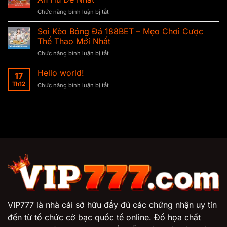
Trải
ở
Chức năng bình luận bị tắt
Nghiệm
Nổ
Baccarat
Hũ
Soi Kèo Bóng Đá 188BET – Mẹo Chơi Cược
Và
Là
Roulette
Thể Thao Mới Nhất
Gì?
Cực
ở
Chức năng bình luận bị tắt
–
Cuốn
Soi
Cách
Hút
Kèo
Hello world!
Chơi,
17
Bóng
Luật
Th12
ở
Chức năng bình luận bị tắt
Đá
Thắng
Hello
188BET
Và
world!
–
Mẹo
Mẹo
Ăn
Chơi
Hũ
Cược
Dễ
Thể
Nhất
Thao
Mới
Nhất
VIP777 là nhà cái sở hữu đầy đủ các chứng nhận uy tín
đến từ tổ chức cờ bạc quốc tế online. Đồ họa chất